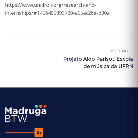
https://www.unidroit.org/research-and-
internships/#1456405893720-a55ec26a-b30a
PRÓXIMO
→
Projeto Aldo Parisot, Escola
de música da UFRN
in